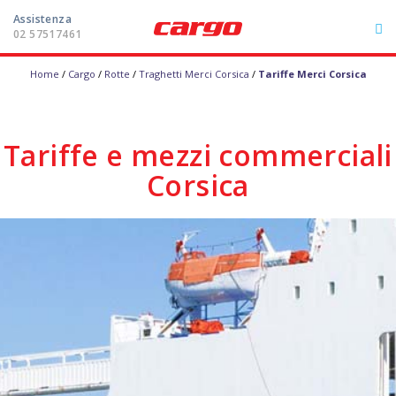
Assistenza
02 57517461
Home
/
Cargo
/
Rotte
/
Traghetti Merci Corsica
/
Tariffe Merci Corsica
ITA
FRA
DEU
ENG
LE ROTTE
Tariffe e mezzi commerciali
Corsica
I PORTI
ASSISTENZA
Area riservata
Assistenza
02 57517461