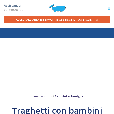
Assistenza
02 76028132
ACCEDI ALL'AREA RISERVATA E GESTISCI IL TUO BIGLIETTO
ITA
FRA
DEU
ENG
LE ROTTE
OFFERTE TRAGHETTI
PER LA PARTENZA
SERVIZI A BORDO
Home
/
A bordo
/
Bambini e Famiglia
Traghetti con bambini
LA COMPAGNIA