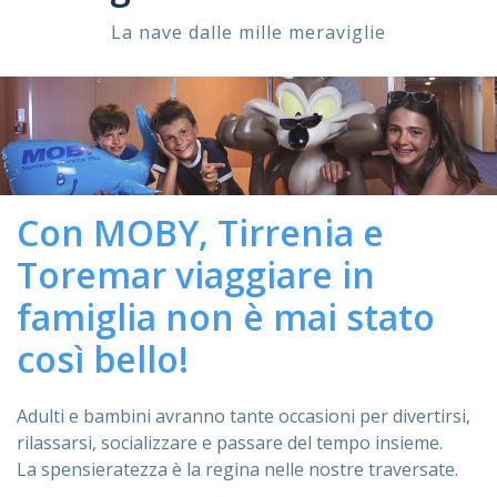
La nave dalle mille meraviglie
ASSISTENZA
Assistenza
Online
Assistenza
02 76028132
Con MOBY, Tirrenia e
Toremar viaggiare in
famiglia non è mai stato
così bello!
Adulti e bambini avranno tante occasioni per divertirsi,
rilassarsi, socializzare e passare del tempo insieme.
La spensieratezza è la regina nelle nostre traversate.