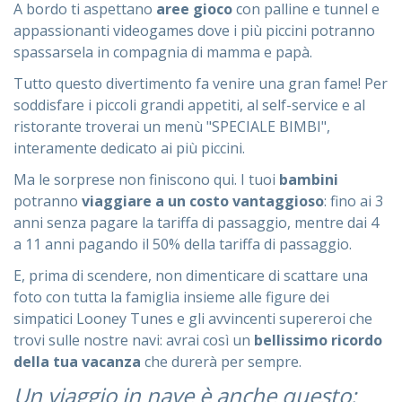
A bordo ti aspettano
aree gioco
con palline e tunnel e
appassionanti videogames dove i più piccini potranno
spassarsela in compagnia di mamma e papà.
Tutto questo divertimento fa venire una gran fame! Per
soddisfare i piccoli grandi appetiti, al self-service e al
ristorante troverai un menù "SPECIALE BIMBI",
interamente dedicato ai più piccini.
Ma le sorprese non finiscono qui. I tuoi
bambini
potranno
viaggiare a un costo vantaggioso
: fino ai 3
anni senza pagare la tariffa di passaggio, mentre dai 4
a 11 anni pagando il 50% della tariffa di passaggio.
E, prima di scendere, non dimenticare di scattare una
foto con tutta la famiglia insieme alle figure dei
simpatici Looney Tunes e gli avvincenti supereroi che
trovi sulle nostre navi: avrai così un
bellissimo ricordo
della tua vacanza
che durerà per sempre.
Un viaggio in nave è anche questo: