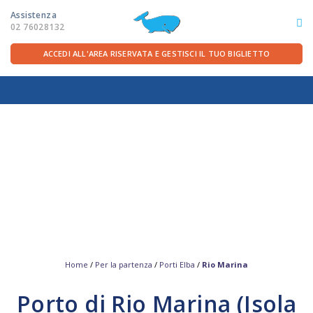
Assistenza
02 76028132
ACCEDI ALL'AREA RISERVATA E GESTISCI IL TUO BIGLIETTO
ITA
FRA
DEU
ENG
LE ROTTE
OFFERTE TRAGHETTI
PER LA PARTENZA
SERVIZI A BORDO
Home
/
Per la partenza
/
Porti Elba
/
Rio Marina
Porto di Rio Marina (Isola
LA COMPAGNIA