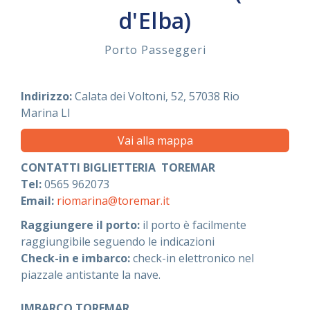
d'Elba)
ASSISTENZA
Porto Passeggeri
Assistenza
Online
Indirizzo:
Calata dei Voltoni, 52, 57038
Rio
Marina
LI
Assistenza
02 76028132
Vai alla mappa
CONTATTI BIGLIETTERIA TOREMAR
Tel:
0565 962073
Email:
riomarina@toremar.it
Raggiungere il porto:
il porto è facilmente
raggiungibile seguendo le indicazioni
Check-in e imbarco:
check-in elettronico nel
piazzale antistante la nave.
IMBARCO TOREMAR