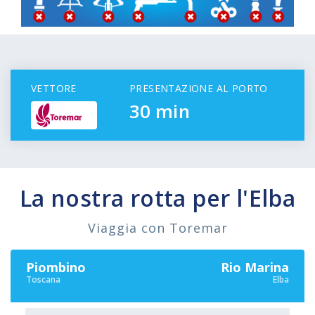
VETTORE
PRESENTAZIONE AL PORTO
30 min
Prepararsi all'imbarco
Tre cose da sapere prima della partenza.
La nostra rotta per l'Elba
CLICCA PER MAGGIORI INFORMAZIONI
Viaggia con Toremar
Piombino
Rio Marina
Toscana
Elba