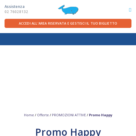
Assistenza
02 76028132
ACCEDI ALL'AREA RISERVATA E GESTISCI IL TUO BIGLIETTO
ITA
FRA
DEU
ENG
LE ROTTE
OFFERTE TRAGHETTI
PER LA PARTENZA
SERVIZI A BORDO
Home
/
Offerte
/
PROMOZIONI ATTIVE
/
Promo Happy
Promo Happy
LA COMPAGNIA