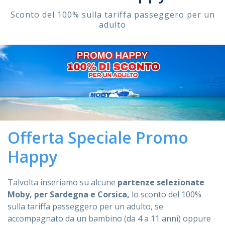
Sconto del 100% sulla tariffa passeggero per un
ASSISTENZA
adulto
Assistenza
Online
Assistenza
02 76028132
Offerta Speciale Promo
Happy
Talvolta inseriamo su alcune
partenze selezionate
Moby, per Sardegna e Corsica,
lo
sconto del 100%
sulla tariffa passeggero per un adulto, se
accompagnato da un bambino (da 4 a 11 anni) oppure