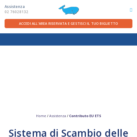
Assistenza
02 76028132
ACCEDI ALL'AREA RISERVATA E GESTISCI IL TUO BIGLIETTO
ITA
FRA
DEU
ENG
LE ROTTE
OFFERTE TRAGHETTI
PER LA PARTENZA
SERVIZI A BORDO
Home
/
Assistenza
/
Contributo EU ETS
Sistema di Scambio delle
LA COMPAGNIA