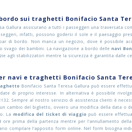
 bordo sui traghetti Bonifacio Santa Te
sa Gallura assicurano a tutti i passeggeri una traversata con
asseggeri, infatti, possono godersi il sole e il paesaggio pre
bar di bordo. Non manca un negozio, dove è possibile acqu
lo svago dei bambini. La navigazione a bordo delle
navi Bon
e agli stabilizzatori mentre la sicurezza è garantita dalle ce
per navi e traghetti Bonifacio Santa Ter
raghetto
Bonifacio Santa Teresa Gallura può essere effettu
date di proprio interesse. In alternativa è possibile rivolg
2. Sempre al nostro servizio di assistenza clienti è necessa
 un cambio del biglietto, ovvero una modifica della data o del
io. La
modifica del ticket di viaggio
può essere effettua
24 ore prima della partenza mentre per l’annullamento della
ario compilare l’apposito form online. Nel form bisogna indic