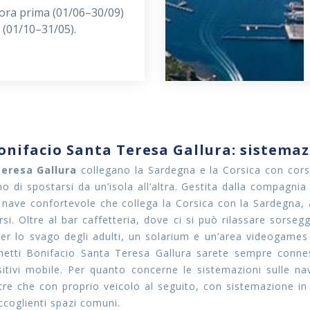
ora prima (01/06–30/09)
 (01/10–31/05).
onifacio Santa Teresa Gallura: sistemaz
Teresa Gallura
collegano la Sardegna e la Corsica con corse
o di spostarsi da un’isola all’altra. Gestita dalla compagni
 nave confortevole che collega la Corsica con la Sardegna, 
si. Oltre al bar caffetteria, dove ci si può rilassare sorse
er lo svago degli adulti, un solarium e un’area videogames 
aghetti Bonifacio Santa Teresa Gallura sarete sempre conne
sitivi mobile. Per quanto concerne le sistemazioni sulle n
oltre che con proprio veicolo al seguito, con sistemazione 
accoglienti spazi comuni.