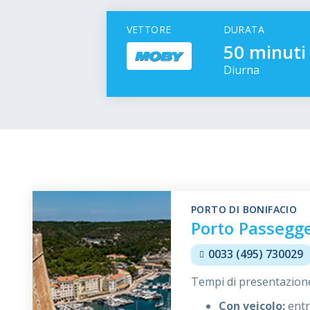
VETTORE
DURATA
50 minuti
Diurna
PORTO DI BONIFACIO
Porto Passegge
0033 (495) 730029
Tempi di presentazione
Con veicolo:
entr