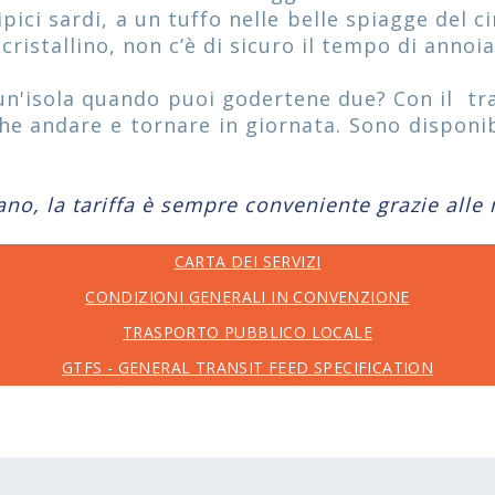
ipici sardi, a un tuffo nelle belle spiagge del 
ristallino, non c’è di sicuro il tempo di annoia
un'isola quando puoi godertene due? Con il tr
he andare e tornare in giornata. Sono disponibi
ano, la tariffa è sempre conveniente grazie alle n
CARTA DEI SERVIZI
CONDIZIONI GENERALI IN CONVENZIONE
TRASPORTO PUBBLICO LOCALE
GTFS - GENERAL TRANSIT FEED SPECIFICATION