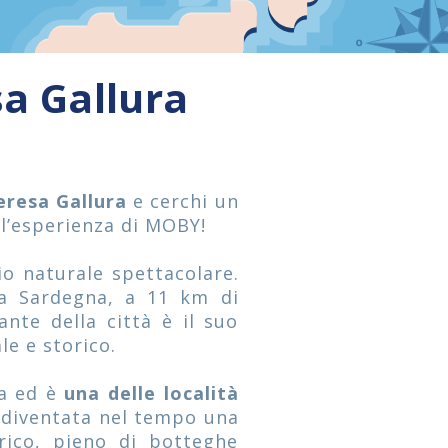
sa Gallura
eresa Gallura
e cerchi un
all’esperienza di MOBY!
io naturale spettacolare.
la Sardegna, a 11 km di
ante della città è il suo
le e storico.
ca ed è
una delle località
è diventata nel tempo una
orico, pieno di botteghe