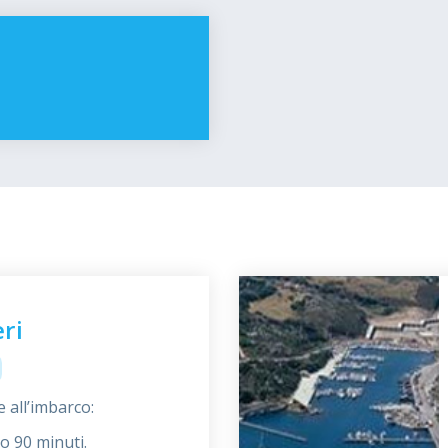
ri
 all’imbarco:
o 90 minuti.