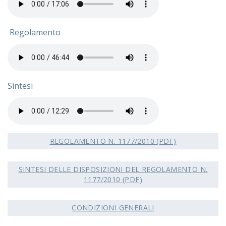
Regolamento
Sintesi
REGOLAMENTO N. 1177/2010 (PDF)
SINTESI DELLE DISPOSIZIONI DEL REGOLAMENTO N.
1177/2010 (PDF)
CONDIZIONI GENERALI