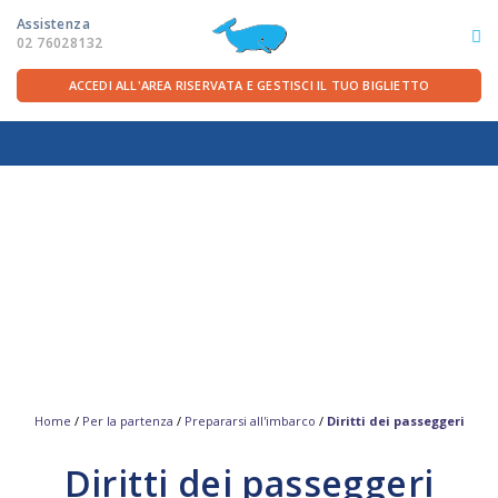
Assistenza
02 76028132
ACCEDI ALL'AREA RISERVATA E GESTISCI IL TUO BIGLIETTO
ITA
FRA
DEU
ENG
LE ROTTE
OFFERTE TRAGHETTI
PER LA PARTENZA
SERVIZI A BORDO
Home
/
Per la partenza
/
Prepararsi all'imbarco
/
Diritti dei passeggeri
Diritti dei passeggeri
LA COMPAGNIA