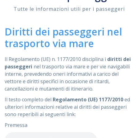
Tutte le informazioni utili per i passeggeri
ASSISTENZA
Diritti dei passeggeri nel
trasporto via mare
Assistenza
Online
Assistenza
02 76028132
Il Regolamento (UE) n. 1177/2010 disciplina i
diritti dei
passeggeri
nel trasporto via mare e per vie navigabili
interne, prevedendo oneri informativi a carico del
vettore e diritti specifici in occasione di ritardi,
cancellazioni e mutamenti di itinerario.
Il testo completo del
Regolamento (UE) 1177/2010
ed
ulteriori informazioni relative ai diritti dei passeggeri
sono reperibili ai seguenti link:
Premessa