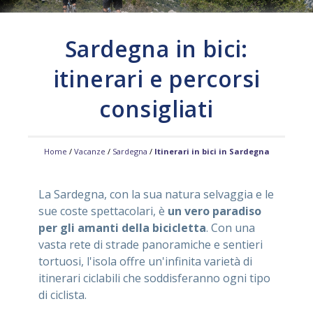
ASSISTENZA
Sardegna in bici:
itinerari e percorsi
Assistenza
Online
consigliati
Assistenza
02 76028132
Home
/
Vacanze
/
Sardegna
/
Itinerari in bici in Sardegna
La Sardegna, con la sua natura selvaggia e le
sue coste spettacolari, è
un vero paradiso
per gli amanti della bicicletta
. Con una
vasta rete di strade panoramiche e sentieri
tortuosi, l'isola offre un'infinita varietà di
itinerari ciclabili che soddisferanno ogni tipo
di ciclista.