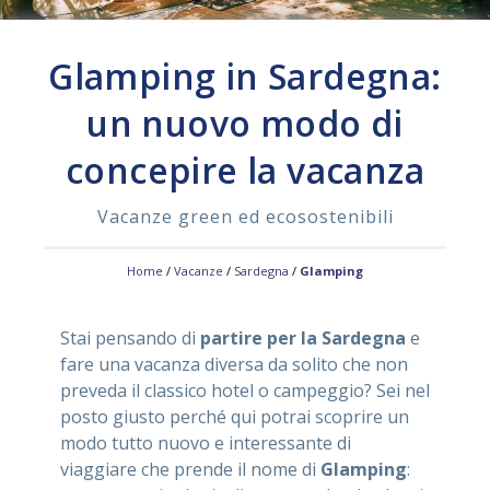
ASSISTENZA
Glamping in Sardegna:
un nuovo modo di
Assistenza
Online
concepire la vacanza
Assistenza
02 76028132
Vacanze green ed ecosostenibili
Home
/
Vacanze
/
Sardegna
/
Glamping
Stai pensando di
partire per la Sardegna
e
fare una vacanza diversa da solito che non
preveda il classico hotel o campeggio? Sei nel
posto giusto perché qui potrai scoprire un
modo tutto nuovo e interessante di
viaggiare che prende il nome di
Glamping
: