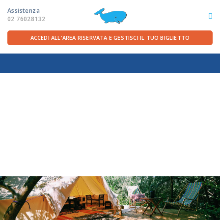
Assistenza
02 76028132
ACCEDI ALL'AREA RISERVATA E GESTISCI IL TUO BIGLIETTO
ITA
FRA
DEU
ENG
LE ROTTE
OFFERTE TRAGHETTI
PER LA PARTENZA
SERVIZI A BORDO
LA COMPAGNIA