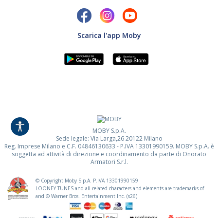
Scarica l'app Moby
MOBY S.p.A.
Sede legale: Via Larga,26 20122 Milano
Reg. Imprese Milano e C.F. 04846130633 - P.IVA 13301990159. MOBY S.p.A. è
soggetta ad attività di direzione e coordinamento da parte di Onorato
Armatori S.r.l.
© Copyright Moby S.p.A. P.IVA
13301990159
LOONEY TUNES and all related characters and elements are trademarks of
and © Warner Bros. Entertainment Inc. (s26)