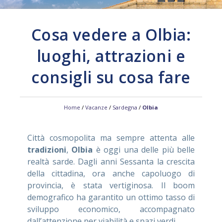
ASSISTENZA
Cosa vedere a Olbia:
luoghi, attrazioni e
Assistenza
Online
consigli su cosa fare
Assistenza
02 76028132
Home
/
Vacanze
/
Sardegna
/
Olbia
Città cosmopolita ma sempre attenta alle
tradizioni
,
Olbia
è oggi una delle più belle
realtà sarde. Dagli anni Sessanta la crescita
della cittadina, ora anche capoluogo di
provincia, è stata vertiginosa. Il boom
demografico ha garantito un ottimo tasso di
sviluppo economico, accompagnato
dall’attenzione per viabilità e spazi verdi.