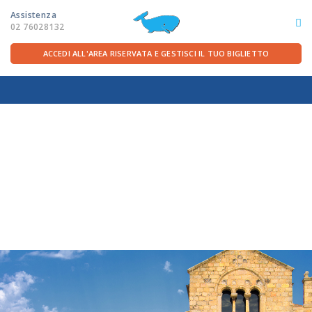
Assistenza
02 76028132
ACCEDI ALL'AREA RISERVATA E GESTISCI IL TUO BIGLIETTO
ITA
FRA
DEU
ENG
LE ROTTE
OFFERTE TRAGHETTI
PER LA PARTENZA
SERVIZI A BORDO
LA COMPAGNIA